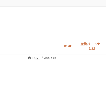
コ
ナ
ン
ビ
テ
ゲ
ン
ー
ツ
シ
へ
ョ
ス
ン
キ
に
産後パートナー
HOME
ッ
移
とは
プ
動
HOME
About us